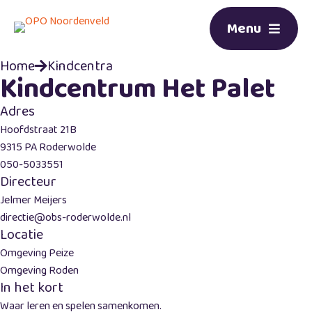
Menu
Home
Kindcentra
Kindcentrum Het Palet
Adres
Hoofdstraat 21B
9315 PA Roderwolde
050-5033551
Directeur
Jelmer Meijers
directie@obs-roderwolde.nl
Locatie
Omgeving Peize
Omgeving Roden
In het kort
Waar leren en spelen samenkomen.